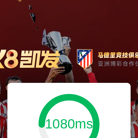
1080ms